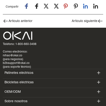
Compartir
Artículo anterior
Artículo siguiente
Teléfono: 1-800-660-3498
Correo electrónico:
nihao@okai.co
(para negocios)
b2bsupport@okai.co
(para soporte técnico)
Patinetes eléctricos
Bicicletas eléctricas
ES400A
OEM/ODM
EB100B
ES410
Sobre nosotros
SV3
EB300
ES600P