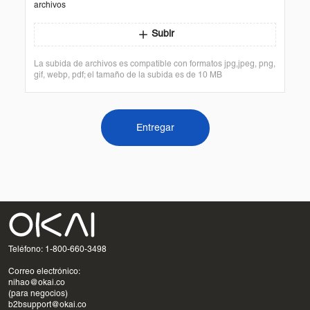
archivos
Subir
La subida de archivos es compatible con formatos jpg,jpeg, png,
gif, webp, pdf; el tamaño de la subida es de 10 MB
Entregar
Teléfono: 1-800-660-3498
Correo electrónico:
nihao@okai.co
(para negocios)
b2bsupport@okai.co