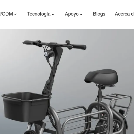
/ODM
Tecnología
Apoyo
Blogs
Acerca d
ES400AV2
ES410
ES6