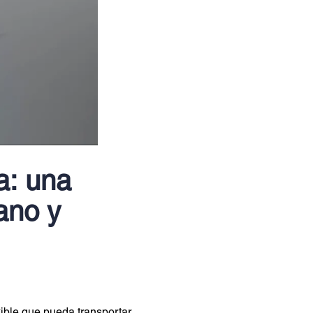
a: una
ano y
ible que pueda transportar