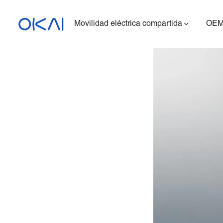
Movilidad eléctrica compartida
OEM
Patinetes eléctricos
Bicicletas eléctricas
Patinete eléctrico con
asiento
ES400A
Estación de carga