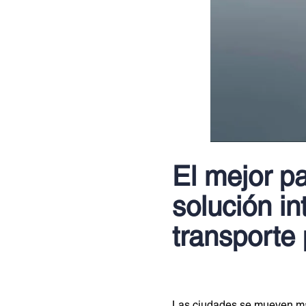
El mejor pa
solución in
transporte
Las ciudades se mueven más