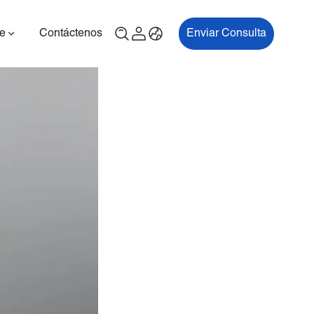
e
Contáctenos
Enviar Consulta
00P
ES700