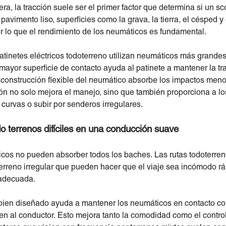
tera, la tracción suele ser el primer factor que determina si un s
 pavimento liso, superficies como la grava, la tierra, el césped y
r lo que el rendimiento de los neumáticos es fundamental.
patinetes eléctricos todoterreno utilizan neumáticos más grand
ayor superficie de contacto ayuda al patinete a mantener la tr
a construcción flexible del neumático absorbe los impactos meno
ión no solo mejora el manejo, sino que también proporciona a l
 curvas o subir por senderos irregulares.
o terrenos difíciles en una conducción suave
cos no pueden absorber todos los baches. Las rutas todoterreno
terreno irregular que pueden hacer que el viaje sea incómodo rá
adecuada.
ien diseñado ayuda a mantener los neumáticos en contacto con
en al conductor. Esto mejora tanto la comodidad como el contro