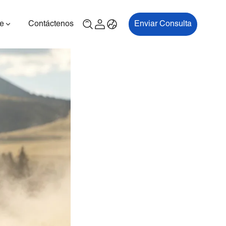
e
Contáctenos
Enviar Consulta
00P
ES700