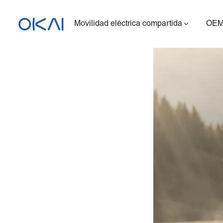
Movilidad eléctrica compartida
OEM
Patinetes eléctricos
Bicicletas eléctricas
Patinete eléctrico con
asiento
ES400A
Estación de carga