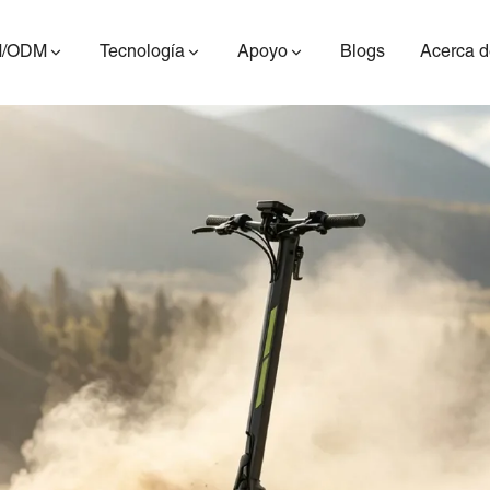
/ODM
Tecnología
Apoyo
Blogs
Acerca d
ES400AV2
ES410
ES6