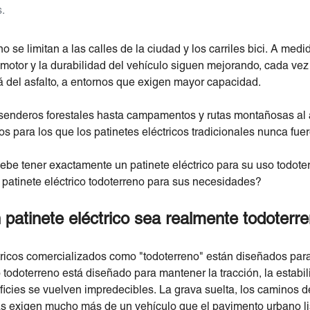
s.
no se limitan a las calles de la ciudad y los carriles bici. A med
l motor y la durabilidad del vehículo siguen mejorando, cada vez
lá del asfalto, a entornos que exigen mayor capacidad.
enderos forestales hasta campamentos y rutas montañosas al ai
os para los que los patinetes eléctricos tradicionales nunca fue
 debe tener exactamente un patinete eléctrico para su uso todo
r patinete eléctrico todoterreno para sus necesidades?
patinete eléctrico sea realmente todoterr
tricos comercializados como "todoterreno" están diseñados para 
 todoterreno está diseñado para mantener la tracción, la estabili
cies se vuelven impredecibles. La grava suelta, los caminos de t
s exigen mucho más de un vehículo que el pavimento urbano li