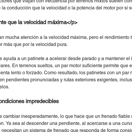
uctores que viajan con frecuencia por terrenos mixtos suelen c
 la conducción que la velocidad o la potencia del motor por sí s
nte que la velocidad máxima</p>
 mucha atención a la velocidad máxima, pero el rendimiento t
r más que por la velocidad pura.
ue ayuda a un patinete a acelerar desde parado y a mantener el
lares. En terrenos sueltos, un par motor suficiente permite que 
sienta lento o forzado. Como resultado, los patinetes con un par
en pendientes pronunciadas y rutas exteriores exigentes, inclu
elos.
condiciones impredecibles
de cambiar inesperadamente, lo que hace que un frenado fiable 
n. Ya sea al descender una pendiente, al acercarse a una curva
os necesitan un sistema de frenado que responda de forma consi