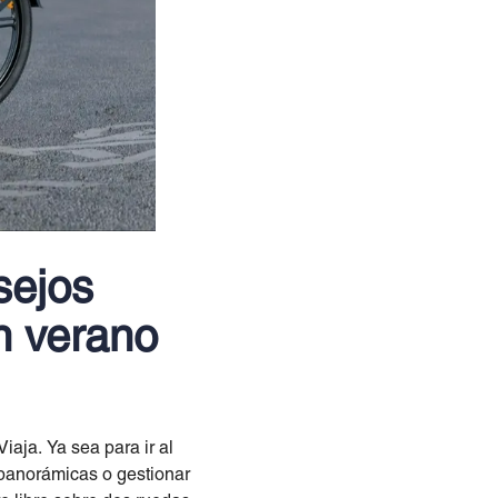
sejos
n verano
iaja. Ya sea para ir al
s panorámicas o gestionar