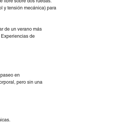
re libre sobre dos ruedas.
ol y tensión mecánica) para
tar de un verano más
s Experiencias de
. paseo en
orporal, pero sin una
icas.