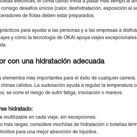
cletas eléctricas, el clima cálido invita a pasar más tiempo al ai
 consigo desafíos únicos (calor, deshidratación, exposición al s
peradores de flotas deben estar preparados.
prácticos para ayudar a las personas y a las empresas a disfru
 Viajes y cómo la tecnología de OKAI apoya viajes excepcionale
da.
alor con una hidratación adecuada
s elementos más importantes para el éxito de cualquier carrera
 climas cálidos. La sudoración ayuda a regular la temperatura c
, se corre el riesgo de sufrir fatiga, insolación o mareos.
se hidratado:
 reutilizable en cada viaje, sin excepciones.
o más largas, considere mochilas de hidratación o botellas térm
trolitos para una mejor absorción de líquidos.