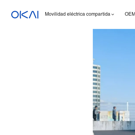
Movilidad eléctrica compartida
OEM
Patinetes eléctricos
Bicicletas eléctricas
Patinete eléctrico con
asiento
ES400A
Estación de carga