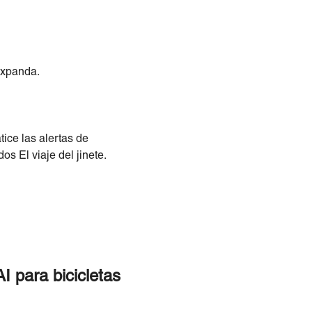
 expanda.
tice las alertas de
s El viaje del jinete.
I para bicicletas