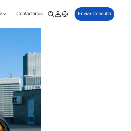
e
Contáctenos
Enviar Consulta
00P
ES700