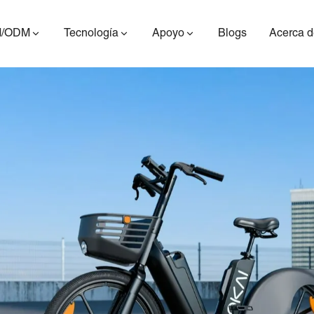
/ODM
Tecnología
Apoyo
Blogs
Acerca d
ES400AV2
ES410
ES6