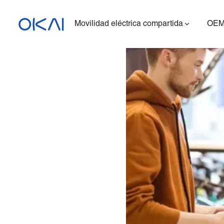
Movilidad eléctrica compartida
OEM
Patinetes eléctricos
Bicicletas eléctricas
Patinete eléctrico con
asiento
ES400A
Estación de carga