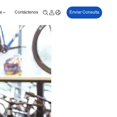
e
Contáctenos
Enviar Consulta
00P
ES700