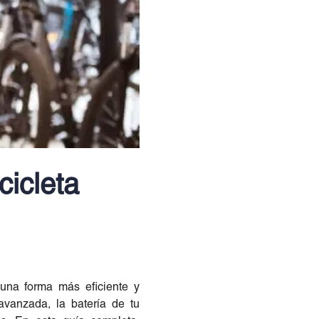
cicleta
 una forma más eficiente y
avanzada, la batería de tu