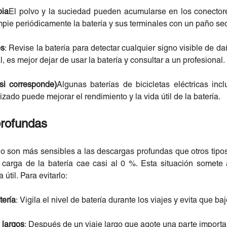
pia
El polvo y la suciedad pueden acumularse en los conectores
mpie periódicamente la batería y sus terminales con un paño se
os
: Revise la batería para detectar cualquier signo visible de d
l, es mejor dejar de usar la batería y consultar a un profesional.
(si corresponde)
Algunas baterías de bicicletas eléctricas incl
zado puede mejorar el rendimiento y la vida útil de la batería.
profundas
tio son más sensibles a las descargas profundas que otros tip
 carga de la batería cae casi al 0 %. Esta situación somete 
útil. Para evitarlo:
tería
: Vigila el nivel de batería durante los viajes y evita que ba
 largos
: Después de un viaje largo que agote una parte importa