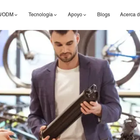
/ODM
Tecnología
Apoyo
Blogs
Acerca d
ES400AV2
ES410
ES6