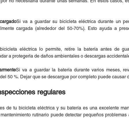
por no necesitarla durante unas semanas. En estos casos, e
 cargado
Si va a guardar su bicicleta eléctrica durante un p
almente cargada (alrededor del 50-70%). Esto ayuda a pres
bicicleta eléctrica lo permite, retire la batería antes de g
dar a protegerla de daños ambientales o descargas accidental
larmente
Si va a guardar la batería durante varios meses, r
a del 50 %. Dejar que se descargue por completo puede causar d
nspecciones regulares
res de tu bicicleta eléctrica y su batería es una excelente ma
l mantenimiento rutinario puede detectar pequeños problemas 