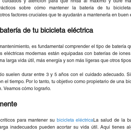
ita cuidados y atención para que rinda al máximo y dure m
ácticos sobre cómo mantener la batería de tu bicicleta
 otros factores cruciales que te ayudarán a mantenerla en buen
tería de tu bicicleta eléctrica
ntenimiento, es fundamental comprender el tipo de batería que
as eléctricas modernas están equipadas con baterías de iones d
a larga vida útil, más energía y son más ligeras que otros tipos
itio suelen durar entre 3 y 5 años con el cuidado adecuado. 
n el tiempo. Por lo tanto, tu objetivo como propietario de una bici
n. Veamos cómo lograrlo.
amente
críticos para mantener su
bicicleta eléctrica
La salud de la b
arga inadecuados pueden acortar su vida útil. Aquí tienes al