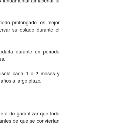
s fundamental almacenar la
eríodo prolongado, es mejor
ervar su estado durante el
uardarla durante un periodo
es.
evísela cada 1 o 2 meses y
años a largo plazo.
nera de garantizar que todo
antes de que se conviertan