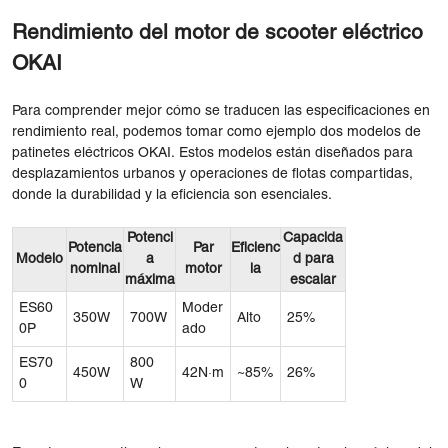
Rendimiento del motor de scooter eléctrico
OKAI
Para comprender mejor cómo se traducen las especificaciones en
rendimiento real, podemos tomar como ejemplo dos modelos de
patinetes eléctricos OKAI. Estos modelos están diseñados para
desplazamientos urbanos y operaciones de flotas compartidas,
donde la durabilidad y la eficiencia son esenciales.
Potenci
Capacida
Potencia
Par
Eficienc
Modelo
a
d para
nominal
motor
ia
máxima
escalar
ES60
Moder
350W
700W
Alto
25%
0P
ado
ES70
800
450W
42N·m
~85%
26%
0
W