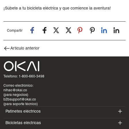
¡Súbete a tu bicicleta eléctrica y que comience la aventura!
Compartir
Artículo anterior
Teléfono: 1-800-660-3498
Correo electrónico:
nihao@okai.co
(para negocios)
b2bsupport@okai.co
(para soporte técnico)
Patinetes eléctricos
Bicicletas eléctricas
ES400A