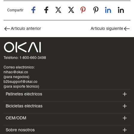
Compartir
Artículo anterior
Artículo siguiente
Teléfono: 1-800-660-3498
Correo electrónico:
nihao@okai.co
(para negocios)
b2bsupport@okai.co
(para soporte técnico)
Patinetes eléctricos
Bicicletas eléctricas
ES400A
OEM/ODM
EB100B
ES410
Sobre nosotros
SV3
EB300
ES600P