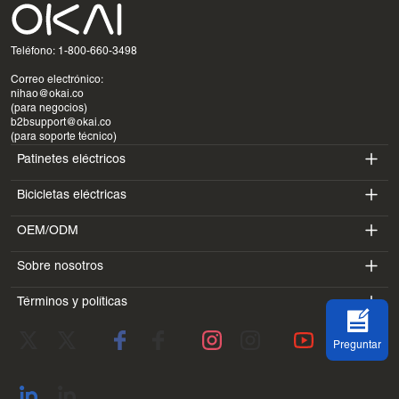
Teléfono: 1-800-660-3498
Correo electrónico:
nihao@okai.co
(para negocios)
b2bsupport@okai.co
(para soporte técnico)
Patinetes eléctricos
Bicicletas eléctricas
ES400A
OEM/ODM
EB100B
ES410
Sobre nosotros
SV3
EB300
ES600P
Términos y políticas
Introducción
BV5
EB100B V3
ES700
Condiciones de servicio
Laboratorio
DK1
Preguntar
política de privacidad
Blogs
SS4