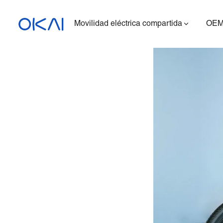
Movilidad eléctrica compartida
OEM
Patinetes eléctricos
Bicicletas eléctricas
Patinete eléctrico con
asiento
ES400A
Estación de carga