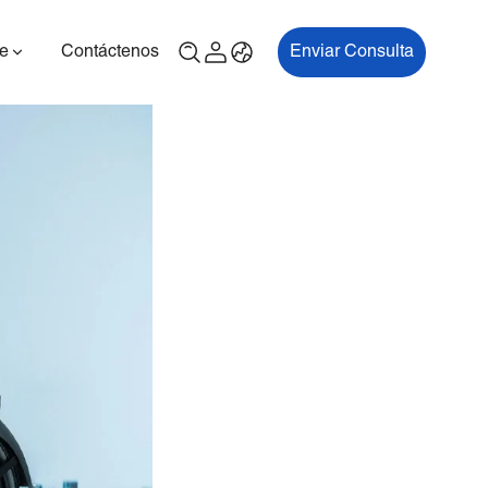
e
Contáctenos
Enviar Consulta
00P
ES700