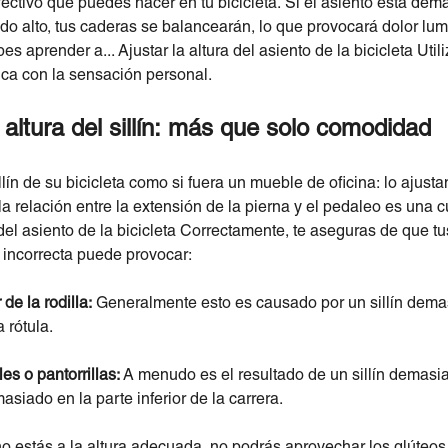
efectivo que puedes hacer en tu bicicleta. Si el asiento está dem
iado alto, tus caderas se balancearán, lo que provocará dolor lu
 aprender a... Ajustar la altura del asiento de la bicicleta Ut
ica con la sensación personal.
 altura del sillín: más que solo comodidad
illín de su bicicleta como si fuera un mueble de oficina: lo ajus
a relación entre la extensión de la pierna y el pedaleo es una cu
 del asiento de la bicicleta Correctamente, te aseguras de que t
 incorrecta puede provocar:
 de la rodilla:
Generalmente esto es causado por un sillín dema
 rótula.
es o pantorrillas:
A menudo es el resultado de un sillín demasiad
siado en la parte inferior de la carrera.
o estás a la altura adecuada, no podrás aprovechar los glúteo