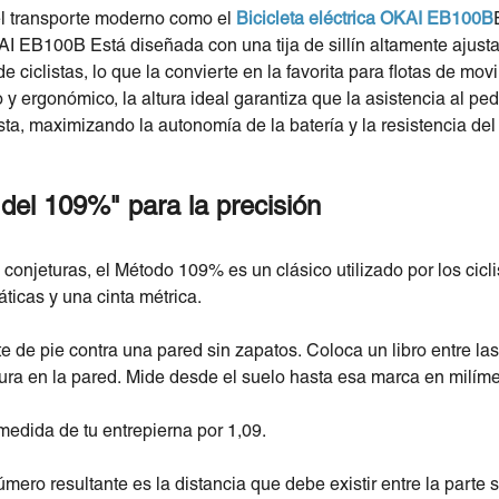
 el transporte moderno como el
Bicicleta eléctrica OKAI EB100B
AI EB100B
Está diseñada con una tija de sillín altamente ajus
e ciclistas, lo que la convierte en la favorita para flotas de mov
 y ergonómico, la altura ideal garantiza que la asistencia al pe
ista, maximizando la autonomía de la batería y la resistencia del c
del 109%" para la precisión
s conjeturas, el Método 109% es un clásico utilizado por los cicl
icas y una cinta métrica.
e de pie contra una pared sin zapatos. Coloca un libro entre las
tura en la pared. Mide desde el suelo hasta esa marca en milíme
 medida de tu entrepierna por 1,09.
mero resultante es la distancia que debe existir entre la parte su