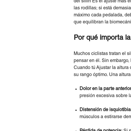
del sillín Es el ajuste más 
las rodillas; si está demas
máximo cada pedalada, debes
que equilibran la biomecán
Por qué importa la
Muchos ciclistas tratan el s
pensar en él. Sin embargo, l
Cuando tú Ajustar la altura
su rango óptimo. Una altura
Dolor en la parte anterior
presión excesiva sobre la
Distensión de isquiotibial
músculos a estirarse dema
Pérdida de potencia:
Si n