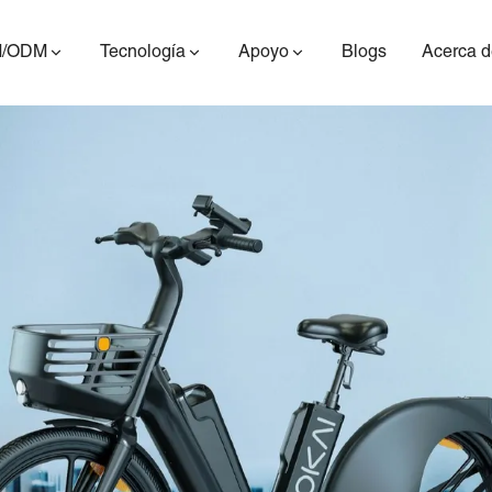
/ODM
Tecnología
Apoyo
Blogs
Acerca d
ES400AV2
ES410
ES6