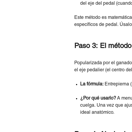
del eje del pedal (cuando
Este método es matemáticame
específicos de pedal. Úsal
Paso 3: El métod
Popularizada por el ganador
el eje pedalier (el centro d
La fórmula:
Entrepierna 
¿Por qué usarlo?
A menud
cuelga. Una vez que ajus
ideal anatómico.