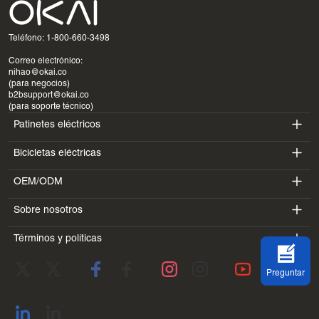
Teléfono: 1-800-660-3498
Correo electrónico:
nihao@okai.co
(para negocios)
b2bsupport@okai.co
(para soporte técnico)
Patinetes eléctricos
Bicicletas eléctricas
ES400A
OEM/ODM
EB100B
ES410
Sobre nosotros
SV3
EB300
ES600P
Términos y políticas
Introducción
BV5
EB100B V3
ES700
Condiciones de servicio
Laboratorio
DK1
Preguntar
política de privacidad
Blogs
SS4