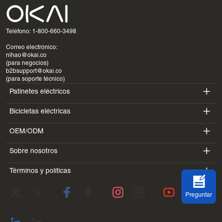
Teléfono: 1-800-660-3498
Correo electrónico:
nihao@okai.co
(para negocios)
b2bsupport@okai.co
(para soporte técnico)
Patinetes eléctricos
Bicicletas eléctricas
ES400A
OEM/ODM
EB100B
ES410
Sobre nosotros
SV3
EB300
ES600P
Términos y políticas
Introducción
BV5
EB100B V3
ES700
Condiciones de servicio
Laboratorio
DK1
Preguntar
política de privacidad
Blogs
SS4