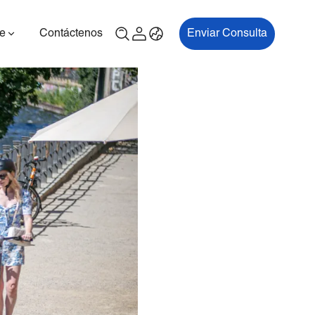
e
Contáctenos
Enviar Consulta
00P
ES700