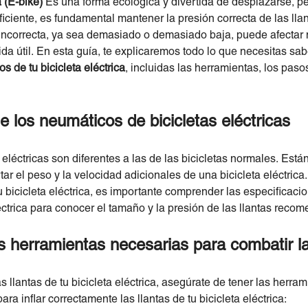
a (E-bike)
Es una forma ecológica y divertida de desplazarse, pe
ficiente, es fundamental mantener la presión correcta de las llanta
a incorrecta, ya sea demasiado o demasiado baja, puede afectar
da útil. En esta guía, te explicaremos todo lo que necesitas sa
 de tu bicicleta eléctrica
, incluidas las herramientas, los pas
e los neumáticos de bicicletas eléctricas
s eléctricas son diferentes a las de las bicicletas normales. Est
r el peso y la velocidad adicionales de una bicicleta eléctrica.
tu bicicleta eléctrica, es importante comprender las especificac
léctrica para conocer el tamaño y la presión de las llantas reco
s herramientas necesarias para combatir la
as llantas de tu bicicleta eléctrica, asegúrate de tener las her
ra inflar correctamente las llantas de tu bicicleta eléctrica: