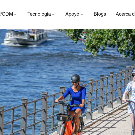
/ODM
Tecnología
Apoyo
Blogs
Acerca d
ES400AV2
ES410
ES6