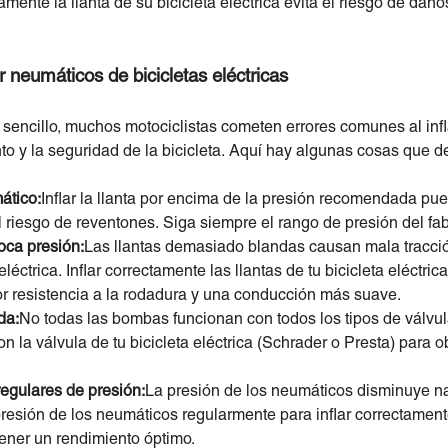
amente la llanta de su bicicleta eléctrica evita el riesgo de da
r neumáticos de bicicletas eléctricas
encillo, muchos motociclistas cometen errores comunes al inflar
to y la seguridad de la bicicleta. Aquí hay algunas cosas que de
ático:
Inflar la llanta por encima de la presión recomendada pu
riesgo de reventones. Siga siempre el rango de presión del fab
oca presión:
Las llantas demasiado blandas causan mala tracció
 eléctrica. Inflar correctamente las llantas de tu bicicleta eléctri
r resistencia a la rodadura y una conducción más suave.
da:
No todas las bombas funcionan con todos los tipos de válvul
 la válvula de tu bicicleta eléctrica (Schrader o Presta) para o
regulares de presión:
La presión de los neumáticos disminuye na
presión de los neumáticos regularmente para inflar correctamen
tener un rendimiento óptimo.