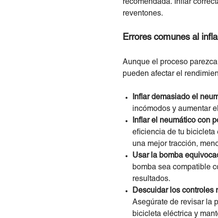
recomendada. Inflar correct
reventones.
Errores comunes al infla
Aunque el proceso parezca s
pueden afectar el rendimien
Inflar demasiado el neum
incómodos y aumentar el 
Inflar el neumático con p
eficiencia de tu bicicleta
una mejor tracción, meno
Usar la bomba equivoca
bomba sea compatible con
resultados.
Descuidar los controles 
Asegúrate de revisar la 
bicicleta eléctrica y man