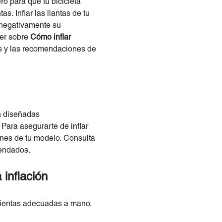
ro para que tu bicicleta
s. Inflar las llantas de tu
 negativamente su
ber sobre
Cómo inflar
os y las recomendaciones de
án diseñadas
 Para asegurarte de inflar
iones de tu modelo. Consulta
mendados.
 inflación
ramientas adecuadas a mano.