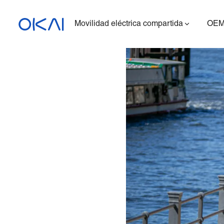
Movilidad eléctrica compartida
OEM
Patinetes eléctricos
Bicicletas eléctricas
Patinete eléctrico con
asiento
ES400A
Estación de carga