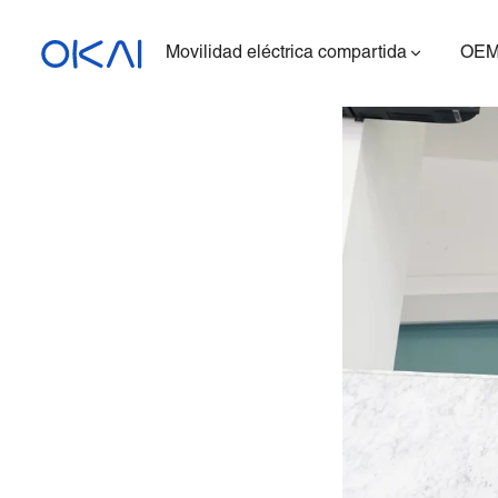
Movilidad eléctrica compartida
OEM
Patinetes eléctricos
Bicicletas eléctricas
Patinete eléctrico con
asiento
ES400A
Estación de carga