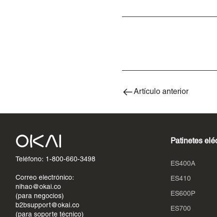
Artículo anterior
Patinetes elé
Teléfono: 1-800-660-3498
ES400A
Correo electrónico:
ES410
nihao@okai.co
ES600P
(para negocios)
b2bsupport@okai.co
ES700
(para soporte técnico)