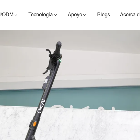
/ODM
Tecnología
Apoyo
Blogs
Acerca d
ES400AV2
ES410
ES6