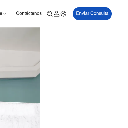
e
Contáctenos
Enviar Consulta
00P
ES700