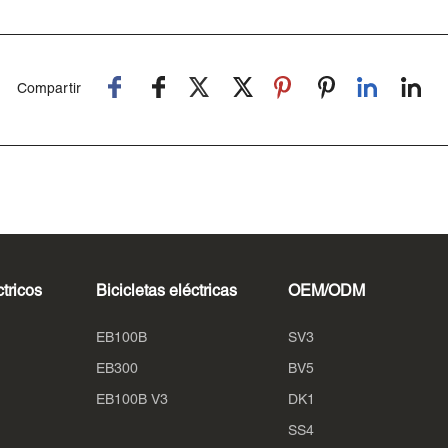
Compartir
ctricos
Bicicletas eléctricas
OEM/ODM
EB100B
SV3
EB300
BV5
EB100B V3
DK1
SS4