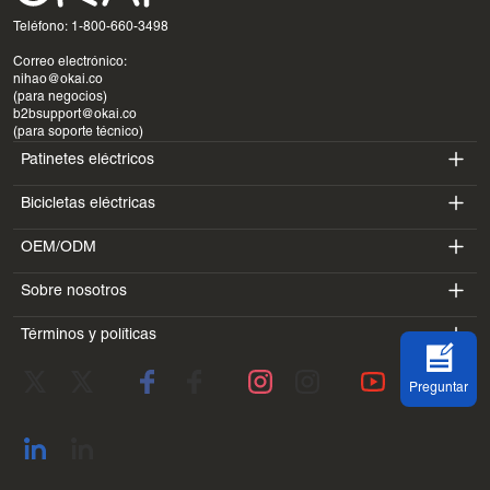
Teléfono: 1-800-660-3498
Correo electrónico:
nihao@okai.co
(para negocios)
b2bsupport@okai.co
(para soporte técnico)
Patinetes eléctricos
Bicicletas eléctricas
ES400A
OEM/ODM
EB100B
ES410
Sobre nosotros
SV3
EB300
ES600P
Términos y políticas
Introducción
BV5
EB100B V3
ES700
Condiciones de servicio
Laboratorio
DK1
Preguntar
política de privacidad
Blogs
SS4
Politica de reembolso
Dirección de contacto
Ver todo