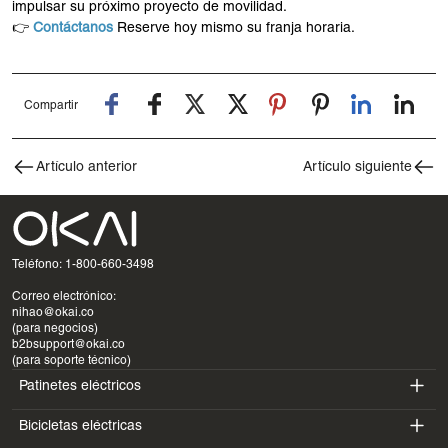
impulsar su próximo proyecto de movilidad.
👉
Contáctanos
Reserve hoy mismo su franja horaria.
Compartir
Artículo anterior
Artículo siguiente
Teléfono: 1-800-660-3498
Correo electrónico:
nihao@okai.co
(para negocios)
b2bsupport@okai.co
(para soporte técnico)
Patinetes eléctricos
Bicicletas eléctricas
ES400A