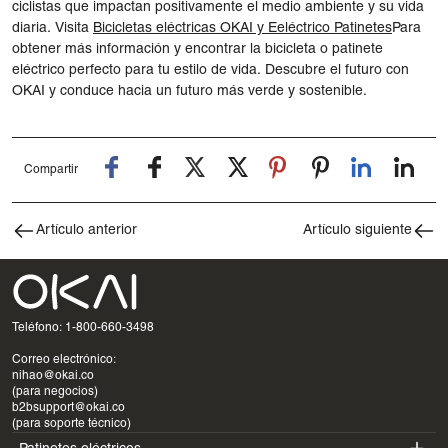
ciclistas que impactan positivamente el medio ambiente y su vida
diaria. Visita
Bicicletas eléctricas OKAI
y
E
eléctrico
Patinetes
Para
obtener más información y encontrar la bicicleta o patinete
eléctrico perfecto para tu estilo de vida. Descubre el futuro con
OKAI y conduce hacia un futuro más verde y sostenible.
Compartir
Artículo anterior
Artículo siguiente
Teléfono: 1-800-660-3498
Correo electrónico:
nihao@okai.co
(para negocios)
b2bsupport@okai.co
(para soporte técnico)