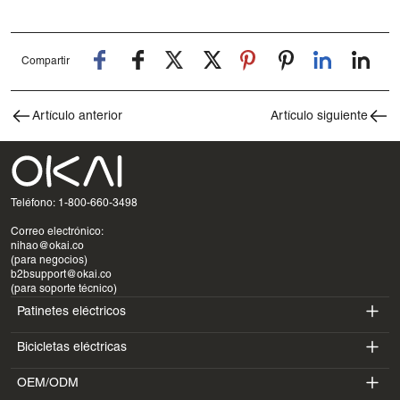
Compartir
Artículo anterior
Artículo siguiente
Teléfono: 1-800-660-3498
Correo electrónico:
nihao@okai.co
(para negocios)
b2bsupport@okai.co
(para soporte técnico)
Patinetes eléctricos
Bicicletas eléctricas
ES400A
OEM/ODM
EB100B
ES410