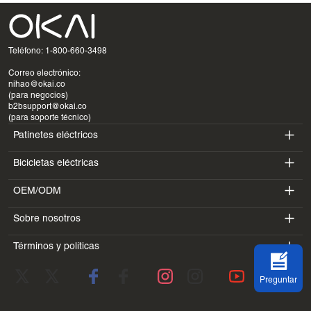
Teléfono: 1-800-660-3498
Correo electrónico:
nihao@okai.co
(para negocios)
b2bsupport@okai.co
(para soporte técnico)
Patinetes eléctricos
Bicicletas eléctricas
ES400A
OEM/ODM
EB100B
ES410
Sobre nosotros
SV3
EB300
ES600P
Términos y políticas
Introducción
BV5
EB100B V3
ES700
Condiciones de servicio
Laboratorio
DK1
Preguntar
política de privacidad
Blogs
SS4