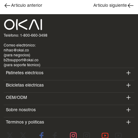
Artículo anterior
Artículo siguiente
Teléfono: 1-800-660-3498
Correo electrónico:
nihao@okai.co
(para negocios)
b2bsupport@okai.co
(para soporte técnico)
Patinetes eléctricos
Bicicletas eléctricas
ES400A
OEM/ODM
EB100B
ES410
Sobre nosotros
SV3
EB300
ES600P
Términos y políticas
Introducción
BV5
EB100B V3
ES700
Condiciones de servicio
Laboratorio
DK1