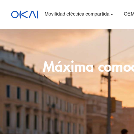
Movilidad eléctrica compartida
OEM
Patinetes eléctricos
Bicicletas eléctricas
Máxima comodi
Patinete eléctrico con
asiento
ES400A
Estación de carga