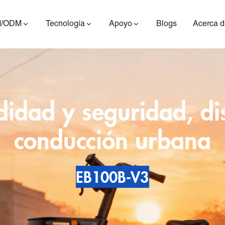
/ODM
Tecnología
Apoyo
Blogs
Acerca d
dad y seguridad, di
conducción urbana
ES400AV2
ES410
ES6
EB100B-V3