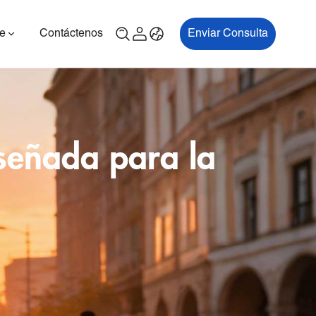
e
Contáctenos
Enviar Consulta
señada para la
00P
ES700