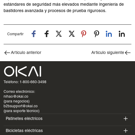
estándares de seguridad más elevados mediante ingeniería de
bastidores avanzada y procesos de prueba rigurosos.
Compartir
Artículo anterior
Artículo siguiente
Teléfono: 1-800-660-3498
Correo electrónico:
nihao@okai.co
(para negocios)
b2bsupport@okai.co
(para soporte técnico)
Patinetes eléctricos
Bicicletas eléctricas
ES400A